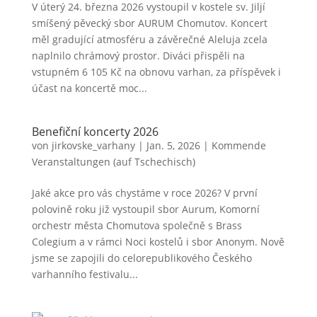
V úterý 24. března 2026 vystoupil v kostele sv. Jiljí
smíšený pěvecký sbor AURUM Chomutov. Koncert
měl gradující atmosféru a závěrečné Aleluja zcela
naplnilo chrámový prostor. Diváci přispěli na
vstupném 6 105 Kč na obnovu varhan, za příspěvek i
účast na koncertě moc...
Benefiční koncerty 2026
von
jirkovske_varhany
|
Jan. 5, 2026
|
Kommende
Veranstaltungen (auf Tschechisch)
Jaké akce pro vás chystáme v roce 2026? V první
polovině roku již vystoupil sbor Aurum, Komorní
orchestr města Chomutova společně s Brass
Colegium a v rámci Noci kostelů i sbor Anonym. Nově
jsme se zapojili do celorepublikového Českého
varhanního festivalu...