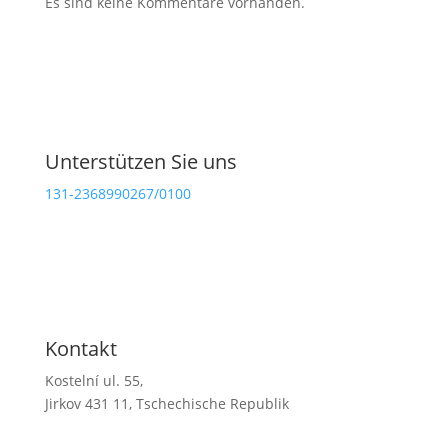
Es sind keine Kommentare vorhanden.
Unterstützen Sie uns
131-2368990267/0100
Spendenbedingungen (auf Tschechisch)
Bescheinigung über die Genehmigung der
öffentlichen Sammlung (auf Tschechisch)
Abrechnung 2024 (auf Tschechisch)
Kontakt
Kostelní ul. 55,
Jirkov 431 11, Tschechische Republik
varhany.jirkov@seznam.cz