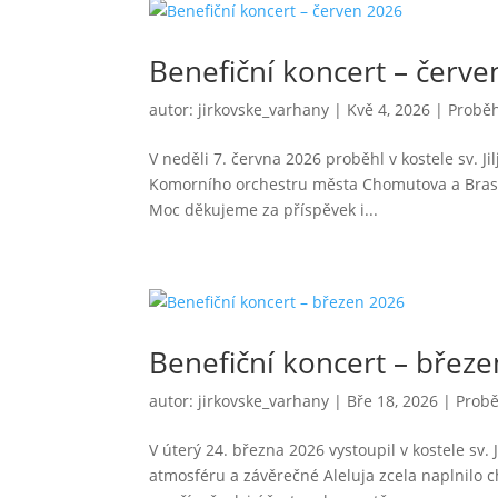
Benefiční koncert – červ
autor:
jirkovske_varhany
|
Kvě 4, 2026
|
Proběh
V neděli 7. června 2026 proběhl v kostele sv. Jil
Komorního orchestru města Chomutova a Brass
Moc děkujeme za příspěvek i...
Benefiční koncert – břez
autor:
jirkovske_varhany
|
Bře 18, 2026
|
Probě
V úterý 24. března 2026 vystoupil v kostele sv
atmosféru a závěrečné Aleluja zcela naplnilo 