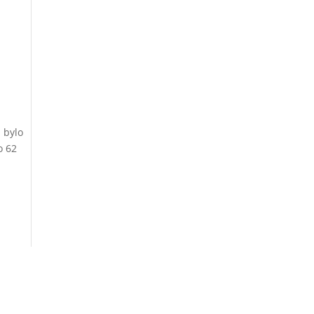
 bylo
o 62