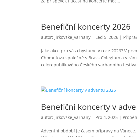
za příspěvek i účast na koncertě moc...
Benefiční koncerty 2026
autor:
jirkovske_varhany
|
Led 5, 2026
|
Připra
Jaké akce pro vás chystáme v roce 2026? V prv
Chomutova společně s Brass Colegium a v rámci
celorepublikového Českého varhanního festival
Benefiční koncerty v adv
autor:
jirkovske_varhany
|
Pro 4, 2025
|
Proběh
Adventní období je časem přípravy na Vánoce.