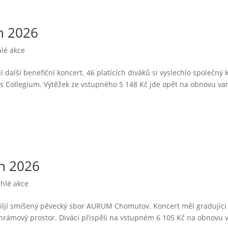
en 2026
lé akce
jí další benefiční koncert. 46 platících diváků si vyslechlo společný 
 Collegium. Výtěžek ze vstupného 5 148 Kč jde opět na obnovu va
en 2026
hlé akce
. Jiljí smíšený pěvecký sbor AURUM Chomutov. Koncert měl gradující
chrámový prostor. Diváci přispěli na vstupném 6 105 Kč na obnovu 