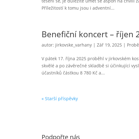
těšení se, je důležité umět se aspoň na chvíli 
Příležitostí k tomu jsou i adventní...
Benefiční koncert – říjen
autor:
jirkovske_varhany
|
Zář 19, 2025
|
Probě
V pátek 17. října 2025 proběhl v jirkovském ko
skvělé a po závěrečné skladbě si účinkující vy
účastníků částkou 8 780 Kč a...
« Starší příspěvky
Podpořte nás