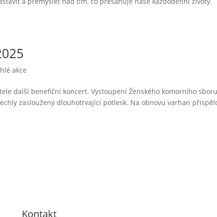
zastavit a přemýšlet nad tím, co přesahuje naše každodenní životy.
 2025
hlé akce
stele další benefiční koncert. Vystoupení Ženského komorního sboru
slechly zasloužený dlouhotrvající potlesk. Na obnovu varhan přispěl
Kontakt