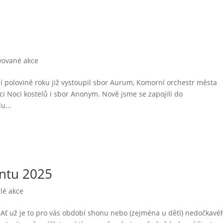
vované akce
ní polovině roku již vystoupil sbor Aurum, Komorní orchestr města
 Noci kostelů i sbor Anonym. Nově jsme se zapojili do
u...
entu 2025
lé akce
 Ať už je to pro vás období shonu nebo (zejména u dětí) nedočkavé