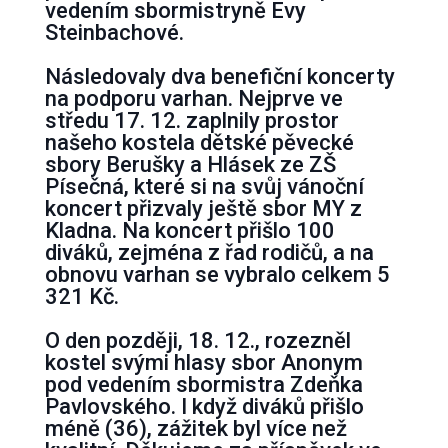
vedením sbormistryně Evy
Steinbachové.
Následovaly dva benefiční koncerty
na podporu varhan. Nejprve ve
středu 17. 12. zaplnily prostor
našeho kostela dětské pěvecké
sbory Berušky a Hlásek ze ZŠ
Písečná, které si na svůj vánoční
koncert přizvaly ještě sbor MY z
Kladna. Na koncert přišlo 100
diváků, zejména z řad rodičů, a na
obnovu varhan se vybralo celkem 5
321 Kč.
✖
O den později, 18. 12., rozezněl
kostel svými hlasy sbor Anonym
pod vedením sbormistra Zdeňka
Pavlovského. I když diváků přišlo
méně (36), zážitek byl více než